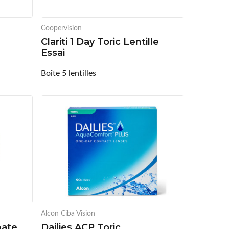
Coopervision
Clariti 1 Day Toric Lentille
Essai
Boîte 5 lentilles
Alcon Ciba Vision
mate
Dailies ACP Toric