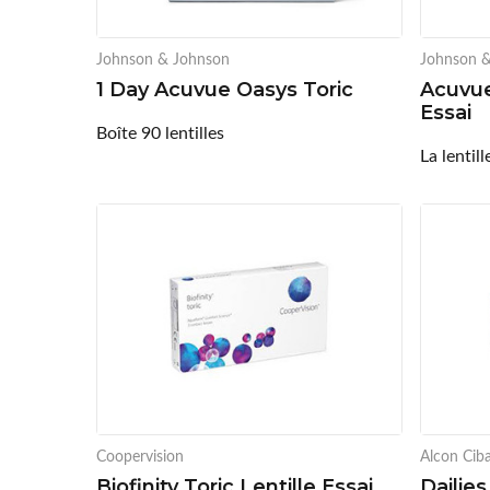
Johnson & Johnson
Johnson 
1 Day Acuvue Oasys Toric
Acuvue
Essai
Boîte 90 lentilles
La lentill
Coopervision
Alcon Ciba
Biofinity Toric Lentille Essai
Dailies