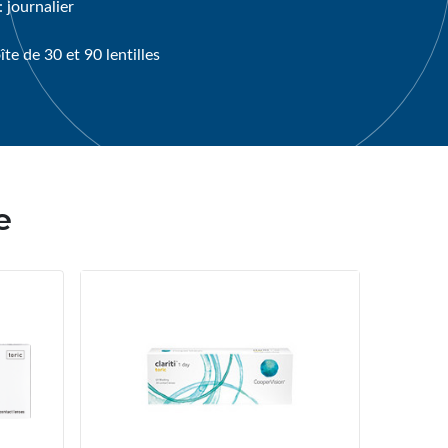
 journalier
te de 30 et 90 lentilles
e