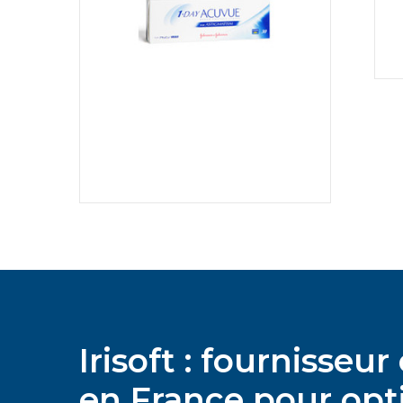
Irisoft : fournisse
en France pour opti