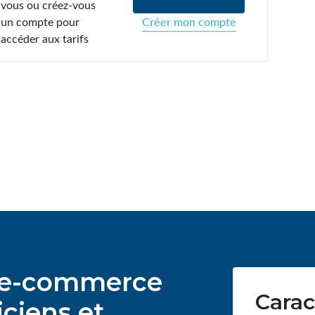
vous ou créez-vous
un compte pour
Créer mon compte
accéder aux tarifs
ur e-commerce
Carac
ciens et