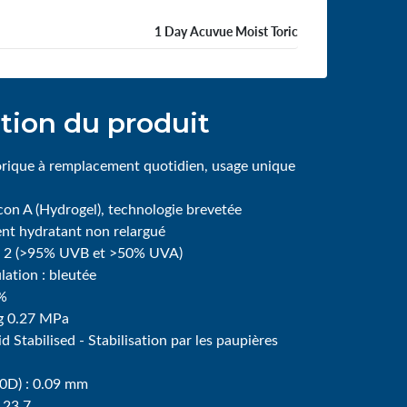
1 Day Acuvue Moist Toric
tion du produit
torique à remplacement quotidien, usage unique
lcon A (Hydrogel), technologie brevetée
t hydratant non relargué
sse 2 (>95% UVB et >50% UVA)
lation : bleutée
8%
g 0.27 MPa
d Stabilised - Stabilisation par les paupières
00D) : 0.09 mm
 23.7