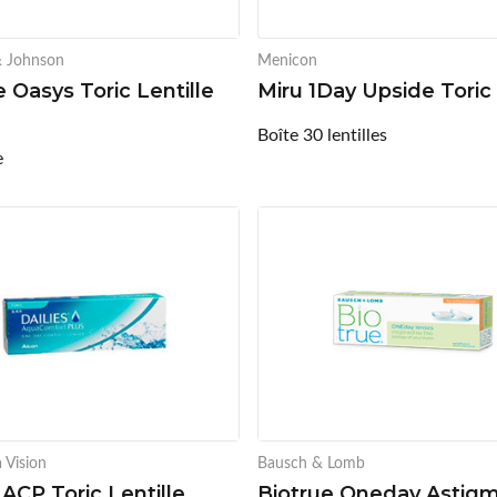
& Johnson
Menicon
 Oasys Toric Lentille
Miru 1Day Upside Toric
Boîte 30 lentilles
e
 Vision
Bausch & Lomb
 ACP Toric Lentille
Biotrue Oneday Astig