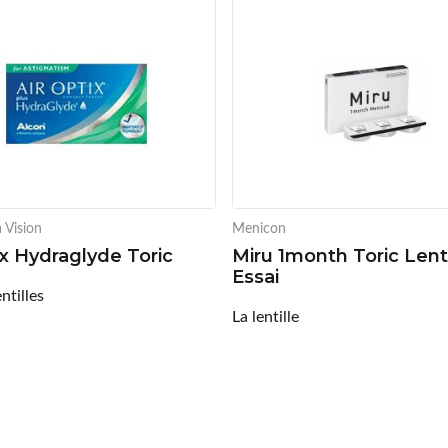
 Vision
Menicon
ix Hydraglyde Toric
Miru 1month Toric Lenti
Essai
ntilles
La lentille