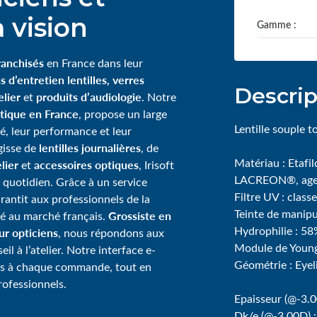
 vision
Gamme :
ranchisés
en France dans leur
s d’entretien lentilles, verres
Descrip
lier
produits d’audiologie
et
. Notre
tique en France
, propose un large
Lentille souple 
té, leur performance et leur
lentilles journalières
agisse de
, de
Matériau : Etafi
lier
accessoires optiques
et
, Irisoft
LACREON®, agen
 quotidien. Grâce à un service
Filtre UV : cla
garantit aux professionnels de la
Teinte de manipu
Grossiste en
té au marché français.
Hydrophilie : 5
our opticiens
, nous répondons aux
Module de Youn
l à l’atelier. Notre interface e-
Géométrie : Eyeli
ps à chaque commande, tout en
rofessionnels.
Epaisseur (@-3.
Dk/e (@-3.00D) :