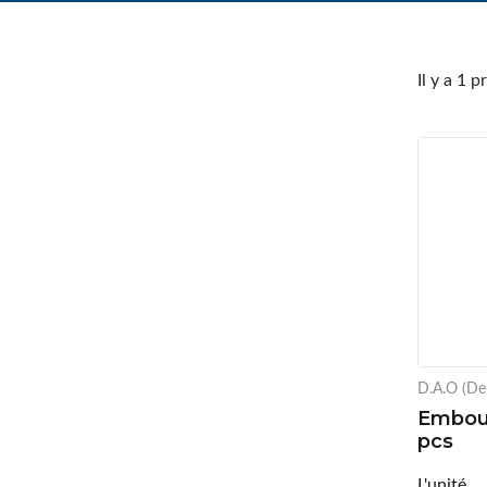
Il y a 1 p
D.A.O (De
Embout
pcs
L'unité