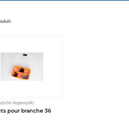
roduit.
utsche Augenoptik)
s pour branche 36