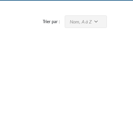
Nom, A à Z
Trier par :