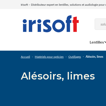
Irisoft – Distributeur expert en lentilles, solutions et audiologie pour
Lentilles
Accueil
Matériels pour opticien
Outillages
Alésoirs, limes
Alésoirs, limes