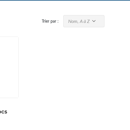
Nom, A à Z
Trier par :
pcs