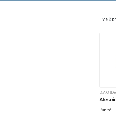
Il y a 2 p
D.A.O (De
Alesoi
L'unité