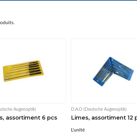
roduits.
utsche Augenoptik)
D.A.O (Deutsche Augenoptik)
rs, assortiment 6 pcs
Limes, assortiment 12 
L'unité