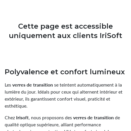
Lentilles kératocônes
Verres Transitions ©
Instruments de mesure
Accessoires lunetterie
Lentilles sphériques
Verres progressifs solaires
Outillages
Press on & Ryser
Cette page est accessible
Entretien & nettoyage lunettes
Alésoirs, limes
Lentilles hybrides
Verres Rx
Cordons et chaînes
Pinces
uniquement aux clients IriSoft
Etuis
Tournevis, tourne écrou
Lentilles freination de la myopie
Verres de stock
Embouts
100% santé
Vis
Accessoires de contactologie
Verres optiques enfant
Plaquettes
Lentilles journalières
Pastilles adhésives
Polyvalence et confort lumineux
Ecrous
Lentilles hebdomadaires
verres de transition
Les
se teintent automatiquement à la
Présentoirs optiques & rangements
lumière du jour. Idéals pour ceux qui alternent intérieur et
Lentilles bi-mensuelles
extérieur, ils garantissent confort visuel, praticité et
esthétique.
Lentilles mensuelles
Irisoft
verres de transition
Chez
, nous proposons des
de
Lentilles annuelles
qualité optique supérieure, alliant performance