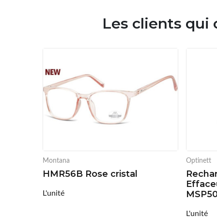
Les clients qui
Montana
Optinett
HMR56B Rose cristal
Rechar
Efface
L'unité
MSP5
L'unité