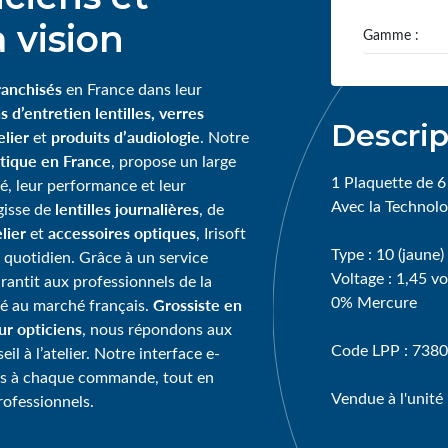
 vision
Gamme :
ranchisés
en France dans leur
s d’entretien lentilles, verres
Descrip
lier
produits d’audiologie
et
. Notre
tique en France
, propose un large
1 Plaquette de 6
té, leur performance et leur
Avec la Technol
lentilles journalières
agisse de
, de
lier
accessoires optiques
et
, Irisoft
Type : 10 (jaune)
 quotidien. Grâce à un service
Voltage : 1,45 vo
garantit aux professionnels de la
0% Mercure
Grossiste en
té au marché français.
our opticiens
, nous répondons aux
Code LPP : 738
l à l’atelier. Notre interface e-
ps à chaque commande, tout en
Vendue à l'unité
rofessionnels.