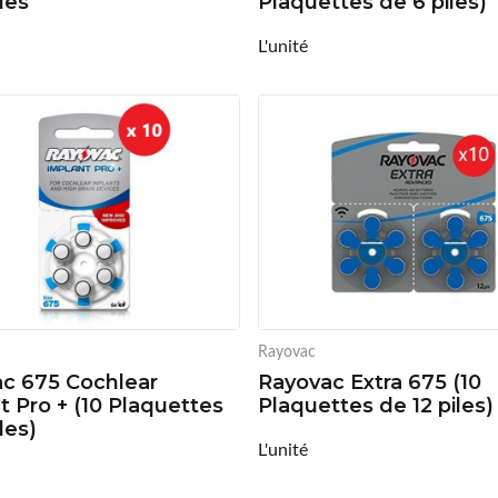
les
Plaquettes de 6 piles)
L'unité
Rayovac
c 675 Cochlear
Rayovac Extra 675 (10
t Pro + (10 Plaquettes
Plaquettes de 12 piles)
les)
L'unité