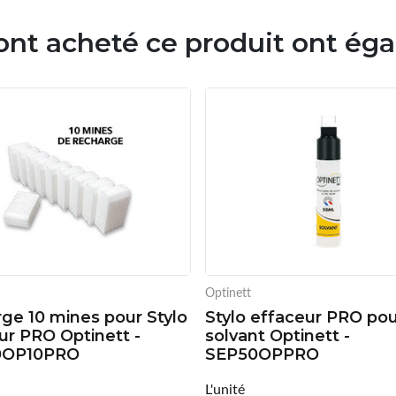
 ont acheté ce produit ont ég
Optinett
ge 10 mines pour Stylo
Stylo effaceur PRO po
ur PRO Optinett -
solvant Optinett -
0OP10PRO
SEP50OPPRO
L'unité