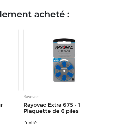
alement acheté :
Rayovac
ur
Rayovac Extra 675 - 1
Plaquette de 6 piles
L'unité