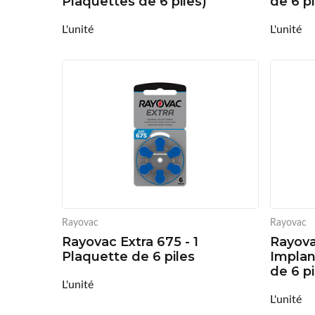
Plaquettes de 6 piles)
de 6 pi
L'unité
L'unité
Rayovac
Rayovac
Rayovac Extra 675 - 1
Rayova
Plaquette de 6 piles
Implan
de 6 pi
L'unité
L'unité