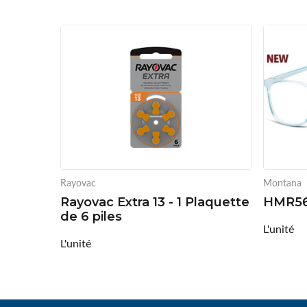
Rayovac
Montana
Rayovac Extra 13 - 1 Plaquette
HMR56A
de 6 piles
L'unité
L'unité