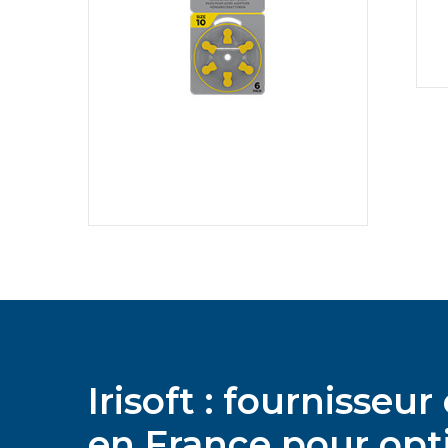
Irisoft : fournisse
en France pour opti