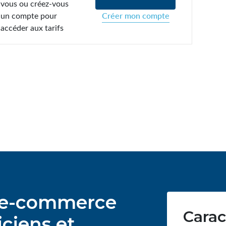
vous ou créez-vous
un compte pour
Créer mon compte
accéder aux tarifs
ur e-commerce
Carac
ciens et