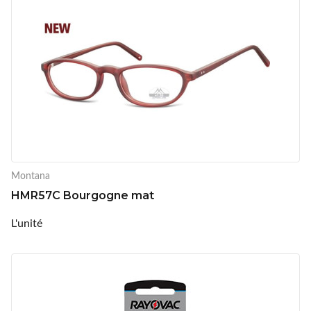
Montana
HMR57C Bourgogne mat
L'unité