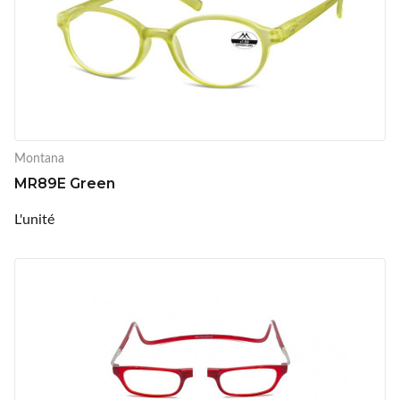
Montana
MR89E Green
L'unité