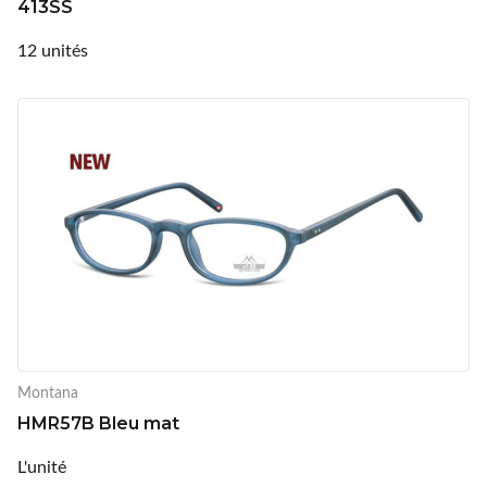
413SS
12 unités
Montana
HMR57B Bleu mat
L'unité