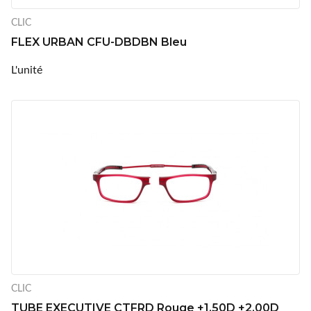
CLIC
FLEX URBAN CFU-DBDBN Bleu
L'unité
CLIC
TUBE EXECUTIVE CTFRD Rouge +1.50D +2.00D