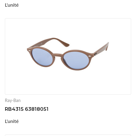
L'unité
Ray-Ban
RB4315 63818051
L'unité