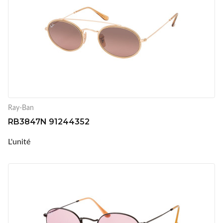
Ray-Ban
RB3847N 91244352
L'unité