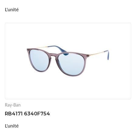
L'unité
Ray-Ban
RB4171 6340F754
L'unité