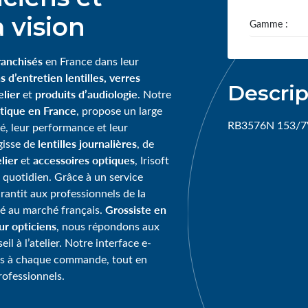
 vision
Gamme :
ranchisés
en France dans leur
s d’entretien lentilles, verres
Descrip
lier
produits d’audiologie
et
. Notre
tique en France
, propose un large
RB3576N 153/7
té, leur performance et leur
lentilles journalières
agisse de
, de
lier
accessoires optiques
et
, Irisoft
 quotidien. Grâce à un service
garantit aux professionnels de la
Grossiste en
té au marché français.
our opticiens
, nous répondons aux
l à l’atelier. Notre interface e-
ps à chaque commande, tout en
rofessionnels.