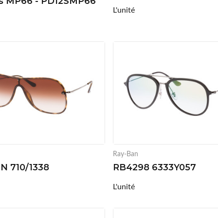
es MP66 - PD12SMP66
L'unité
Ray-Ban
N 710/1338
RB4298 6333Y057
L'unité