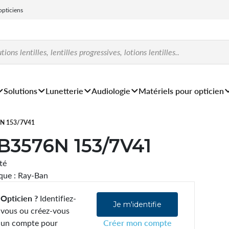
 opticiens
Solutions
Lunetterie
Audiologie
Matériels pour opticien
N 153/7V41
B3576N 153/7V41
ité
ue : Ray-Ban
Opticien ?
Identifiez-
Je m'identifie
vous ou créez-vous
un compte pour
Créer mon compte