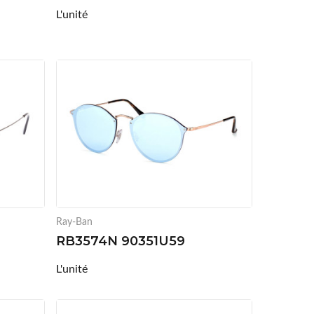
L'unité
Ray-Ban
RB3574N 90351U59
L'unité