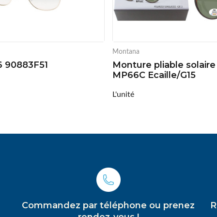
Montana
6 90883F51
Monture pliable solaire
MP66C Ecaille/G15
L'unité
Commandez par téléphone ou prenez
R
rendez-vous !