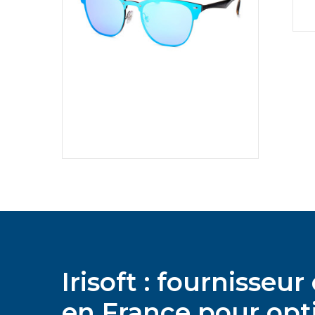
Irisoft : fournisse
en France pour opti