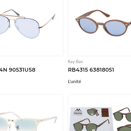
Ray-Ban
4N 90531U58
RB4315 63818051
L'unité