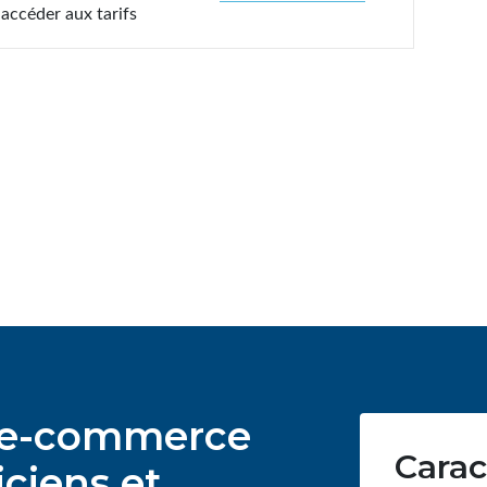
accéder aux tarifs
ur e-commerce
Carac
ciens et