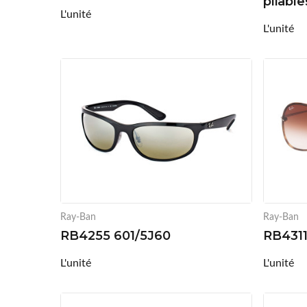
pliabl
L'unité
L'unité
Ray-Ban
Ray-Ban
RB4255 601/5J60
RB4311
L'unité
L'unité