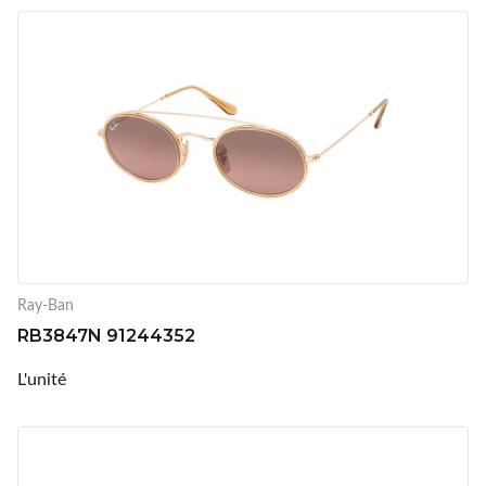
Ray-Ban
RB3847N 91244352
L'unité