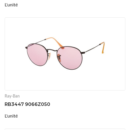
L'unité
Ray-Ban
RB3447 9066Z050
L'unité