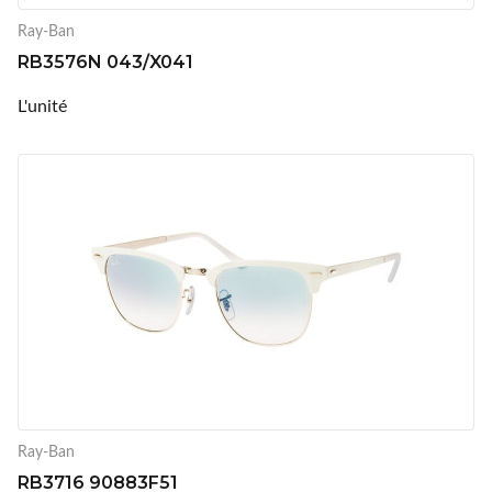
Ray-Ban
RB3576N 043/X041
L'unité
Ray-Ban
RB3716 90883F51