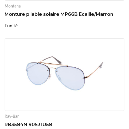
Montana
Monture pliable solaire MP66B Ecaille/Marron
L'unité
Ray-Ban
RB3584N 90531U58