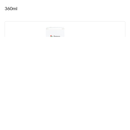
360ml
Menicon
Menicare Pure
250ml