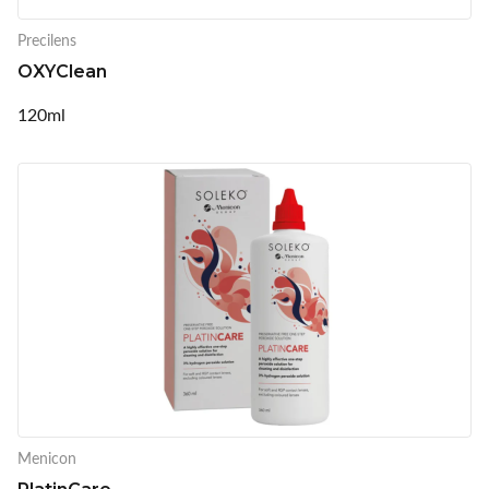
Precilens
OXYClean
120ml
Menicon