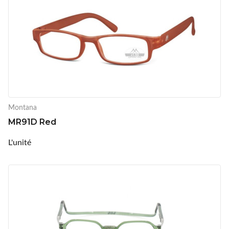
Montana
MR91D Red
L'unité