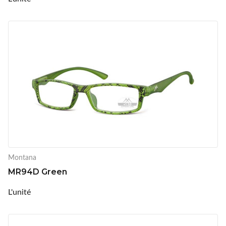
Montana
MR94D Green
L'unité