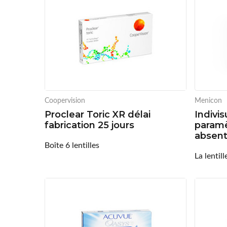
Coopervision
Menicon
Proclear Toric XR délai
Indivis
fabrication 25 jours
paramè
absen
Boîte 6 lentilles
La lentill