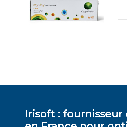
Irisoft : fournisse
en France pour opti