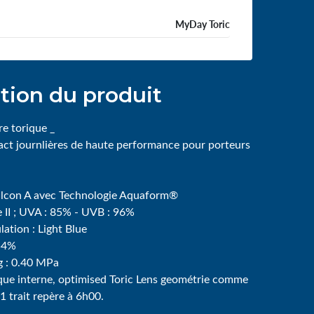
MyDay Toric
tion du produit
re torique _
tact journlières de haute performance pour porteurs
filcon A avec Technologie Aquaform®
e II ; UVA : 85% - UVB : 96%
ation : Light Blue
 54%
 : 0.40 MPa
que interne, optimised Toric Lens geométrie comme
,1 trait repère à 6h00.