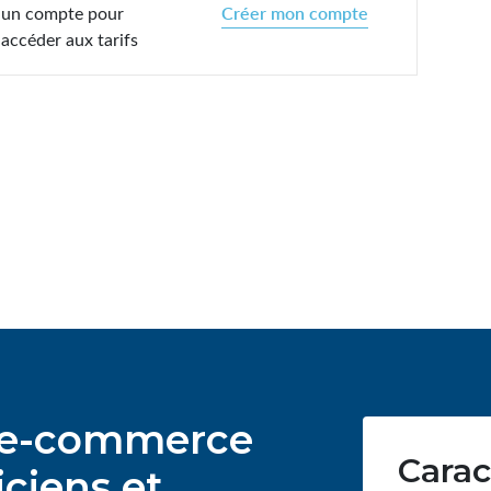
un compte pour
Créer mon compte
accéder aux tarifs
ur e-commerce
Carac
ciens et