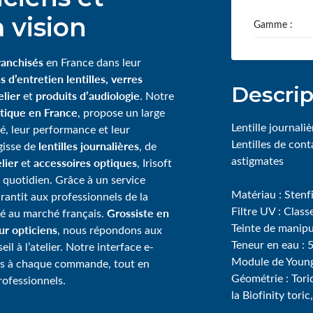
 vision
Gamme :
ranchisés
en France dans leur
s d’entretien lentilles, verres
Descrip
lier
produits d’audiologie
et
. Notre
tique en France
, propose un large
Lentille journaliè
té, leur performance et leur
Lentilles de con
lentilles journalières
agisse de
, de
astigmates
lier
accessoires optiques
et
, Irisoft
 quotidien. Grâce à un service
Matériau : Sten
garantit aux professionnels de la
Filtre UV : Class
Grossiste en
té au marché français.
Teinte de manipul
our opticiens
, nous répondons aux
Teneur en eau :
l à l’atelier. Notre interface e-
Module de Young
ps à chaque commande, tout en
Géométrie : Tori
rofessionnels.
la Biofinity toric