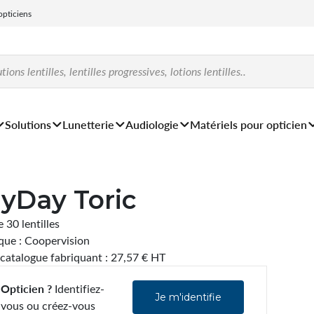
 opticiens
Solutions
Lunetterie
Audiologie
Matériels pour opticien
yDay Toric
e 30 lentilles
ue : Coopervision
 catalogue fabriquant : 27,57 € HT
Opticien ?
Identifiez-
Je m'identifie
vous ou créez-vous