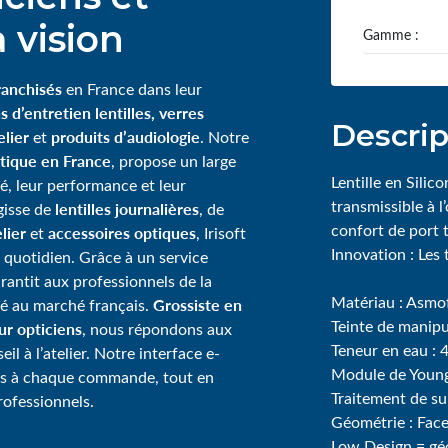
 vision
Gamme :
ranchisés
en France dans leur
s d’entretien lentilles, verres
Descrip
lier
produits d’audiologie
et
. Notre
tique en France
, propose un large
Lentille en Sili
té, leur performance et leur
transmissible à 
lentilles journalières
agisse de
, de
confort de port t
lier
accessoires optiques
et
, Irisoft
Innovation : Le
 quotidien. Grâce à un service
garantit aux professionnels de la
Matériau : Asmo
Grossiste en
té au marché français.
Teinte de manipu
our opticiens
, nous répondons aux
Teneur en eau :
l à l’atelier. Notre interface e-
Module de Young
ps à chaque commande, tout en
Traitement de su
rofessionnels.
Géométrie : Face
Low Design = géo