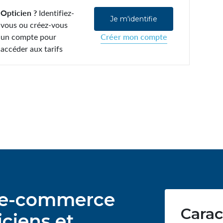
Opticien ?
Identifiez-
Je m'identifie
vous ou créez-vous
un compte pour
Créer mon compte
accéder aux tarifs
ur e-commerce
Carac
ciens et