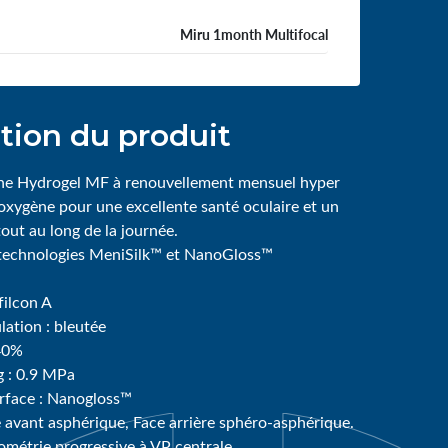
Miru 1month Multifocal
tion du produit
cone Hydrogel MF à renouvellement mensuel hyper
l’oxygène pour une excellente santé oculaire et un
out au long de la journée.
s technologies MeniSilk™ et NanoGloss™
filcon A
lation : bleutée
 40%
 : 0.9 MPa
rface : Nanogloss™
 avant asphérique, Face arrière sphéro-asphérique.
métrie progressive à VP centrale