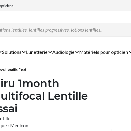
 opticiens
Solutions
Lunetterie
Audiologie
Matériels pour opticien
al Lentille Essai
iru 1month
ultifocal Lentille
ssai
ntille
que : Menicon