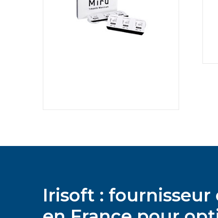
Irisoft : fournisse
en France pour opti