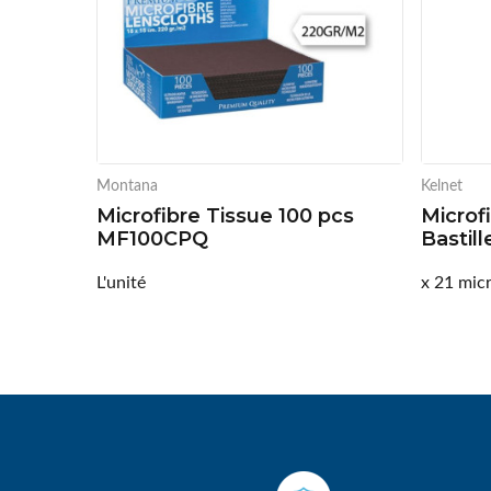
Montana
Kelnet
Microfibre Tissue 100 pcs
Microfi
MF100CPQ
Bastill
L'unité
x 21 mic