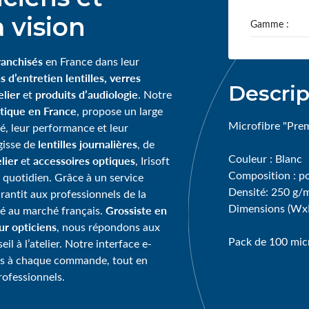
 vision
Gamme :
ranchisés
en France dans leur
s d’entretien lentilles, verres
Descrip
lier
produits d’audiologie
et
. Notre
tique en France
, propose un large
Microfibre "Pre
té, leur performance et leur
lentilles journalières
agisse de
, de
Couleur : Blanc
lier
accessoires optiques
et
, Irisoft
Composition : p
 quotidien. Grâce à un service
Densité: 250 g/
garantit aux professionnels de la
Dimensions (Wx
Grossiste en
té au marché français.
our opticiens
, nous répondons aux
Pack de 100 mic
l à l’atelier. Notre interface e-
ps à chaque commande, tout en
rofessionnels.