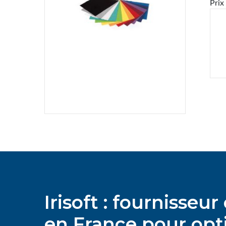
Prix
Irisoft : fournisse
en France pour opti