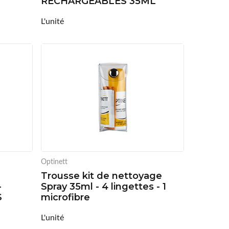
RECHARGEABLES 35ML
L'unité
Optinett
Trousse kit de nettoyage
-
Spray 35ml - 4 lingettes - 1
S
microfibre
L'unité