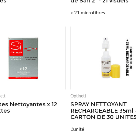
tés
de San 2" - 21 visuels
x 21 microfibres
Nett
Optinett
tes Nettoyantes x 12
SPRAY NETTOYANT
ttes
RECHARGEABLE 35ml 
CARTON DE 30 UNITE
L'unité