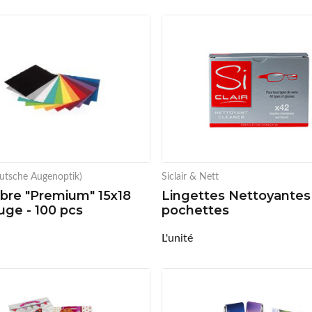
utsche Augenoptik)
Siclair & Nett
ibre "Premium" 15x18
Lingettes Nettoyantes
ge - 100 pcs
pochettes
L'unité