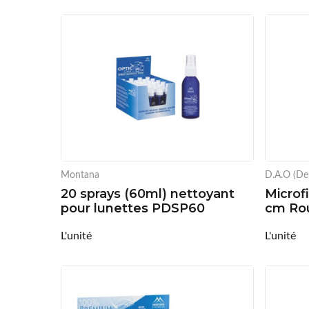
Montana
D.A.O (De
20 sprays (60ml) nettoyant
Microf
pour lunettes PDSP60
cm Rou
L'unité
L'unité