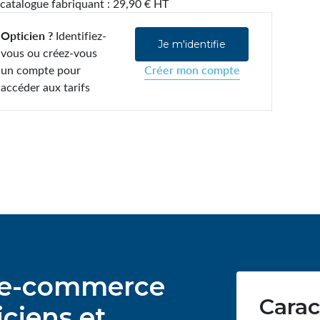
 catalogue fabriquant : 29,90 € HT
Opticien ?
Identifiez-
Je m'identifie
vous ou créez-vous
un compte pour
Créer mon compte
accéder aux tarifs
ur e-commerce
Carac
ciens et