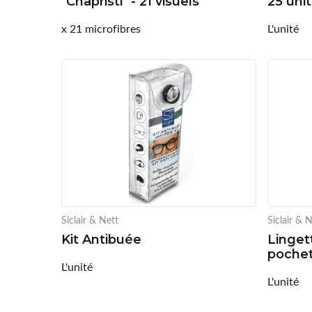
"Chapristi" - 21 visuels
25 uni
x 21 microfibres
L'unité
Siclair & Nett
Siclair & 
Kit Antibuée
Linget
poche
L'unité
L'unité