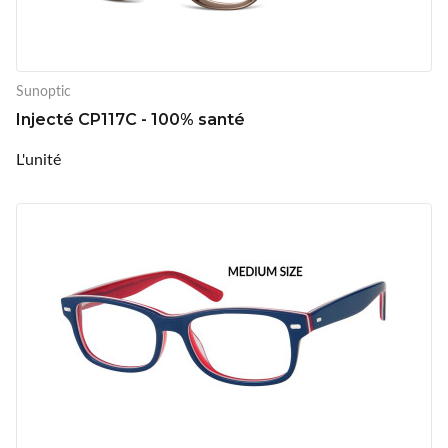
Sunoptic
Injecté CP117C - 100% santé
L'unité