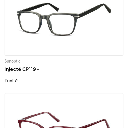
Sunoptic
Injecté CP119 -
L'unité