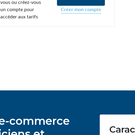
vous ou créez-vous
un compte pour
Créer mon compte
accéder aux tarifs
ur e-commerce
Carac
ciens et