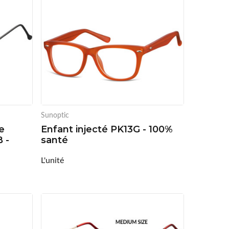
Sunoptic
e
Enfant injecté PK13G - 100%
 -
santé
L'unité