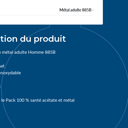
Métal adulte 885B -
tion du produit
e métal adulte Homme 885B
mat
 inoxydable
i
 le Pack 100 % santé acétate et métal