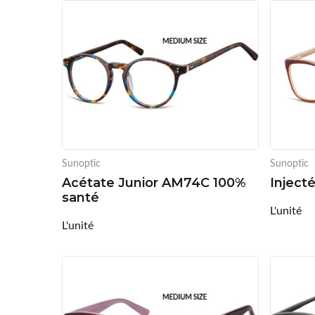
Sunoptic
Sunoptic
Acétate Junior AM74C 100%
Inject
santé
L'unité
L'unité