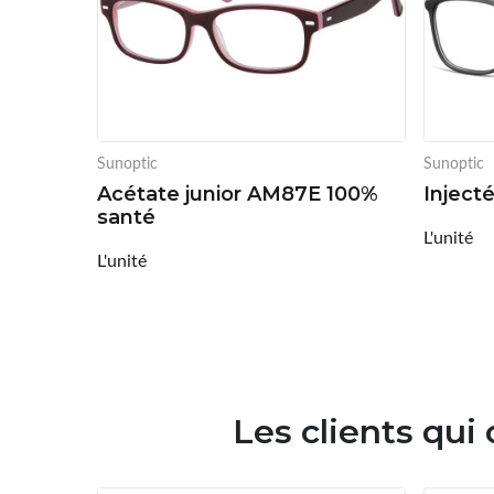
Sunoptic
Sunoptic
Acétate junior AM87E 100%
Inject
santé
L'unité
L'unité
Les clients qui