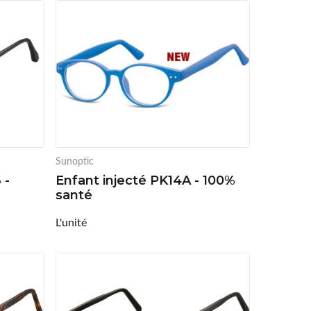
Sunoptic
 -
Enfant injecté PK14A - 100%
santé
L'unité