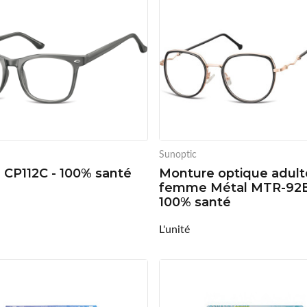
Sunoptic
é CP112C - 100% santé
Monture optique adult
femme Métal MTR-92B
100% santé
L'unité