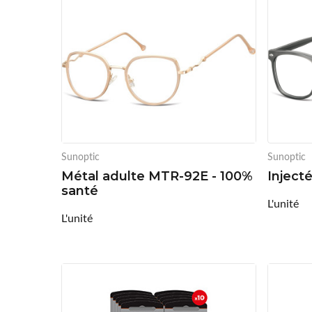
Sunoptic
Sunoptic
Métal adulte MTR-92E - 100%
Inject
santé
L'unité
L'unité