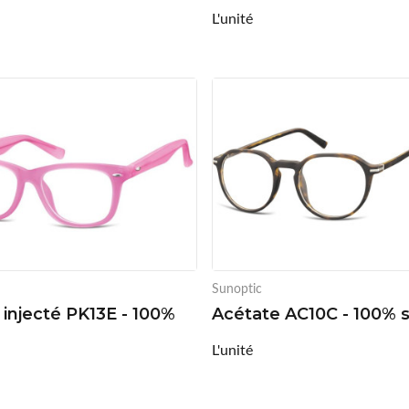
L'unité
Sunoptic
 injecté PK13E - 100%
Acétate AC10C - 100% 
L'unité