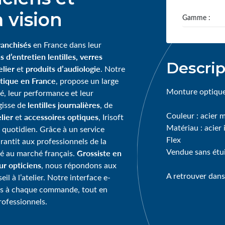
 vision
Gamme :
ranchisés
en France dans leur
s d’entretien lentilles, verres
Descrip
lier
produits d’audiologie
et
. Notre
tique en France
, propose un large
Monture optiqu
té, leur performance et leur
lentilles journalières
agisse de
, de
Couleur : acier 
lier
accessoires optiques
et
, Irisoft
Matériau : acier
 quotidien. Grâce à un service
Flex
garantit aux professionnels de la
Vendue sans étu
Grossiste en
té au marché français.
our opticiens
, nous répondons aux
A retrouver dans
l à l’atelier. Notre interface e-
ps à chaque commande, tout en
rofessionnels.