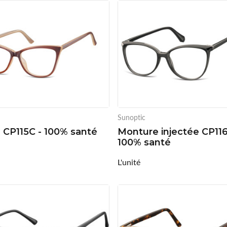
Sunoptic
é CP115C - 100% santé
Monture injectée CP116
100% santé
L'unité