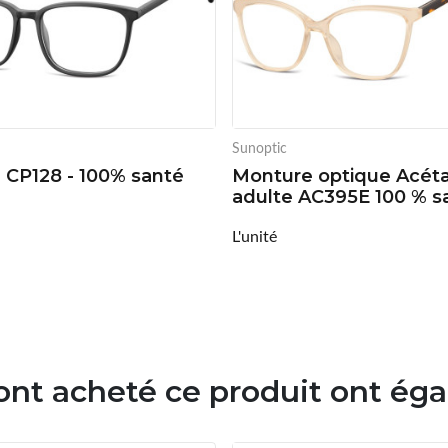
Sunoptic
é CP128 - 100% santé
Monture optique Acét
adulte AC395E 100 % s
L'unité
 ont acheté ce produit ont ég