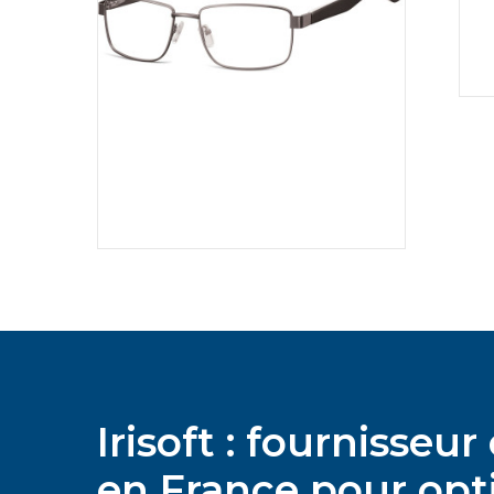
Irisoft : fournisse
en France pour opti