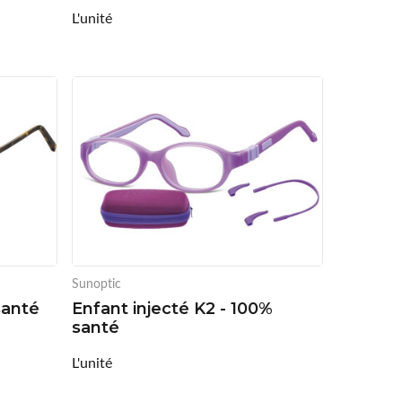
L'unité
Sunoptic
santé
Enfant injecté K2 - 100%
santé
L'unité