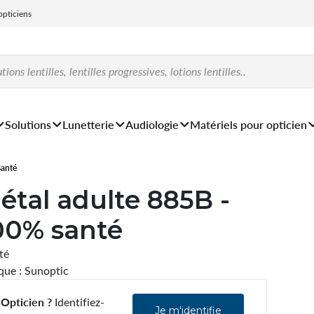
 opticiens
Solutions
Lunetterie
Audiologie
Matériels pour opticien
santé
étal adulte 885B -
00% santé
ité
ue : Sunoptic
Opticien ?
Identifiez-
Je m'identifie