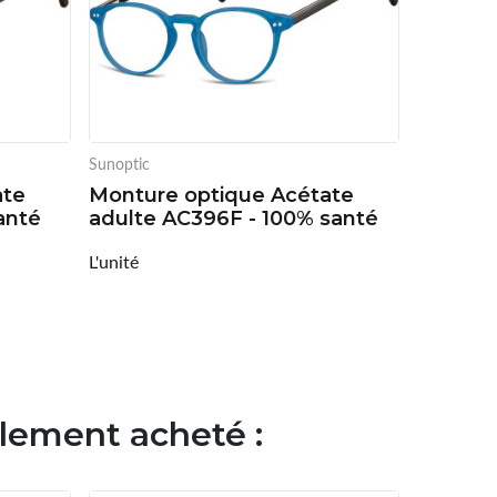
Sunoptic
ate
Monture optique Acétate
anté
adulte AC396F - 100% santé
L'unité
alement acheté :