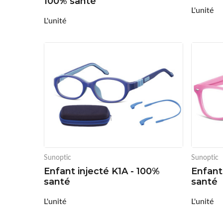
100% santé
L'unité
L'unité
Sunoptic
Sunoptic
Enfant injecté K1A - 100%
Enfant
santé
santé
L'unité
L'unité