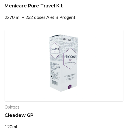
Menicare Pure Travel Kit
2x70 ml + 2x2 doses A et B Progent
Ophtecs
Cleadew GP
120ml