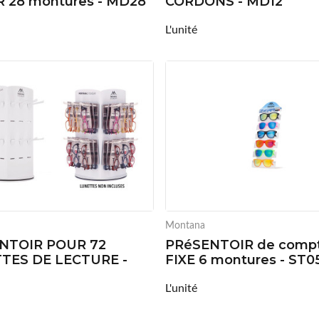
R 28 montures - MD28
CORDONS - MD12
L'unité
Montana
NTOIR POUR 72
PRéSENTOIR de compt
TES DE LECTURE -
FIXE 6 montures - ST0
L'unité