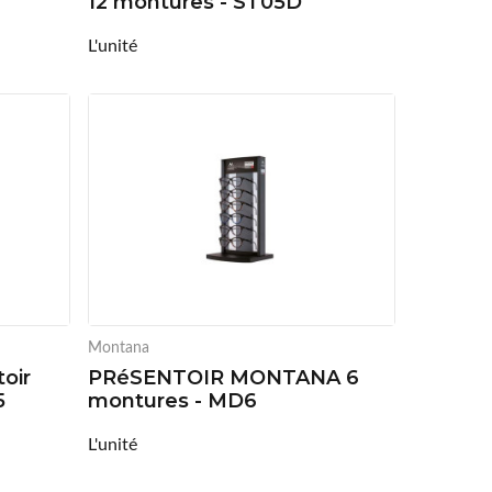
12 montures - ST05D
L'unité
Montana
oir
PRéSENTOIR MONTANA 6
5
montures - MD6
L'unité