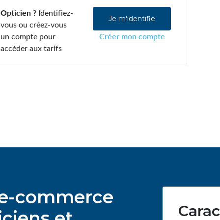
Opticien ?
Identifiez-
Je m'identifie
vous ou créez-vous
un compte pour
Créer mon compte
accéder aux tarifs
ur e-commerce
Carac
ciens et