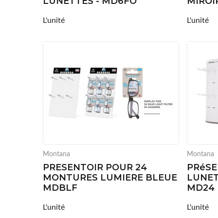
LUNETTES - MD6FO
MIROI
L'unité
L'unité
Montana
Montana
PRESENTOIR POUR 24
PRéSE
MONTURES LUMIERE BLEUE
LUNET
MDBLF
MD24
L'unité
L'unité