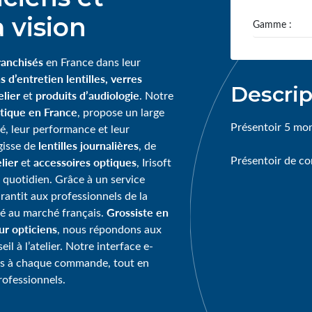
 vision
Gamme :
ranchisés
en France dans leur
s d’entretien lentilles, verres
Descrip
lier
produits d’audiologie
et
. Notre
tique en France
, propose un large
Présentoir 5 mo
té, leur performance et leur
lentilles journalières
agisse de
, de
Présentoir de com
lier
accessoires optiques
et
, Irisoft
 quotidien. Grâce à un service
garantit aux professionnels de la
Grossiste en
té au marché français.
our opticiens
, nous répondons aux
l à l’atelier. Notre interface e-
ps à chaque commande, tout en
rofessionnels.