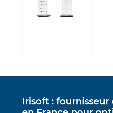
Irisoft : fournisse
en France pour opti