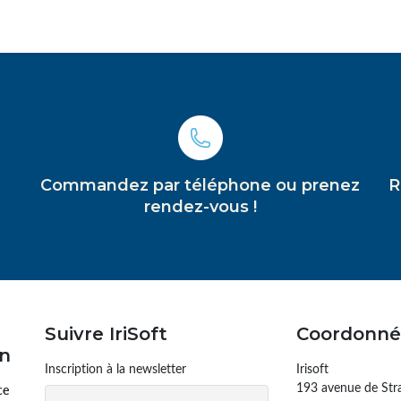
Commandez par téléphone ou prenez
R
rendez-vous !
Suivre IriSoft
Coordonné
on
Inscription à la newsletter
Irisoft
193 avenue de Str
ce
Email