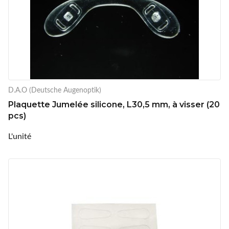
D.A.O (Deutsche Augenoptik)
Plaquette Jumelée silicone, L30,5 mm, à visser (20
pcs)
L'unité