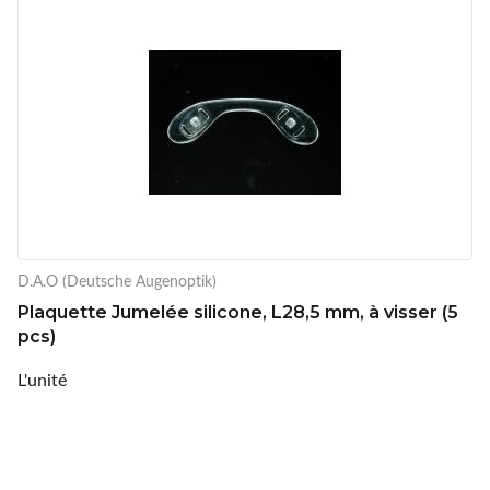
D.A.O (Deutsche Augenoptik)
Plaquette Jumelée silicone, L28,5 mm, à visser (5
pcs)
L'unité