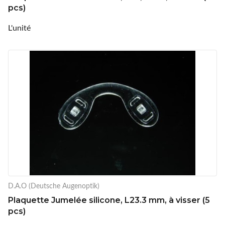
pcs)
L'unité
D.A.O (Deutsche Augenoptik)
Plaquette Jumelée silicone, L23.3 mm, à visser (5
pcs)