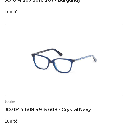
JO1014 207 5016 207 - Burgundy
L'unité
Joules
JO3044 608 4915 608 - Crystal Navy
L'unité