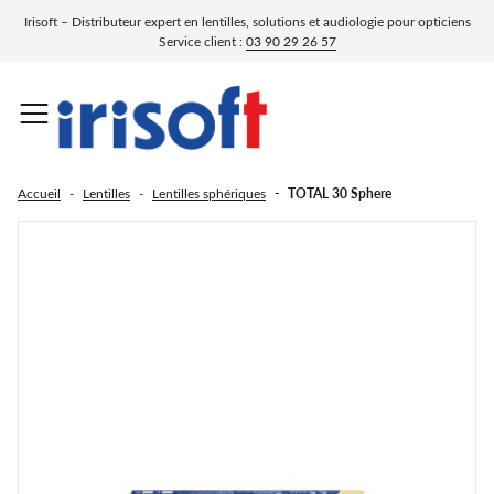
Irisoft – Distributeur expert en lentilles, solutions et audiologie pour opticiens
Service client :
03 90 29 26 57
Matériels pour opticien
Audiologie
Lunetterie
Solutions
Lentilles
Verres
Fermer le sous-menu
Fermer le sous-menu
Fermer le sous-menu
Fermer le sous-menu
Fermer le sous-menu
Fermer le sous-menu
Fermer 
Fermer 
Fermer 
Fermer 
Fermer 
Fermer 
Menu
Accueil
Lentilles
Lentilles sphériques
TOTAL 30 Sphere
Lentilles progressives
Solutions multifonctions
Montures
Piles auditives
Matériels d'atelier
Verres progressifs
Montures optiques enfant
Lecteur de gravures
Lentilles multifocales toriques
Solutions pour lentille rigide
Accessoires d'audiologie
Verres progressifs teintés
Montures solaires
Ventilettes
Sur lunettes
Film de protection
Lentilles toriques
Solutions salines
Verres unifocaux
Clip
Blocs de fixation
Clips solaires
Nettoyants
Lentilles rigides
Solutions oxydantes
Verres asphériques
Lunettes de protection
Désinfection par LED UVC
Montures optiques
Meuleuses à main
Lentilles couleurs
Nettoyants et lotions lentilles
Verres multifocaux
Masques ski / snow
Nettoyeurs à ultrasons
Lentilles fantaisies
Verres photochromiques progressifs
Tensiomètres et tensiscopes
Lunettes Loupes