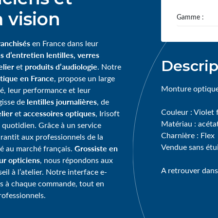
 vision
Gamme :
ranchisés
en France dans leur
s d’entretien lentilles, verres
Descrip
lier
produits d’audiologie
et
. Notre
tique en France
, propose un large
Monture optique
té, leur performance et leur
lentilles journalières
agisse de
, de
Couleur : Violet f
lier
accessoires optiques
et
, Irisoft
Matériau : acéta
 quotidien. Grâce à un service
Charnière : Flex
garantit aux professionnels de la
Vendue sans étu
Grossiste en
té au marché français.
our opticiens
, nous répondons aux
A retrouver dans
l à l’atelier. Notre interface e-
ps à chaque commande, tout en
rofessionnels.