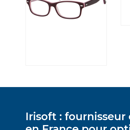
Irisoft : fournisse
en France pour opti