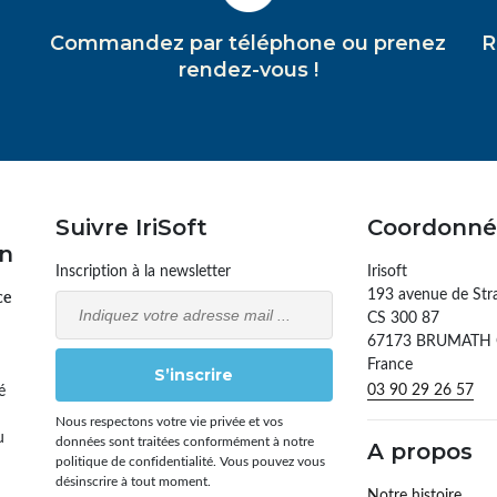
Commandez par téléphone ou prenez
R
rendez-vous !
Suivre IriSoft
Coordonné
on
Inscription à la newsletter
Irisoft
193 avenue de Str
ce
Email
CS 300 87
67173 BRUMATH
France
S’inscrire
03 90 29 26 57
é
Nous respectons votre vie privée et vos
u
données sont traitées conformément à notre
A propos
politique de confidentialité. Vous pouvez vous
désinscrire à tout moment.
Notre histoire