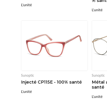
% sant
L'unité
L'unité
Sunoptic
Sunoptic
Injecté CP115E - 100% santé
Métal 
santé
L'unité
L'unité