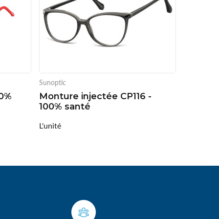
Sunoptic
00%
Monture injectée CP116 -
100% santé
L'unité