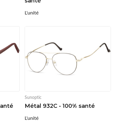
santé
L'unité
Sunoptic
santé
Métal 932C - 100% santé
L'unité