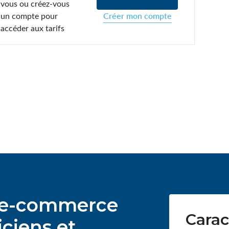
vous ou créez-vous
un compte pour
Créer mon compte
accéder aux tarifs
ur e-commerce
Carac
ciens et