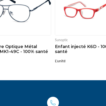
Sunoptic
e Optique Métal
Enfant injecté K6D - 1
 MK1-49C - 100% santé
santé
L'unité