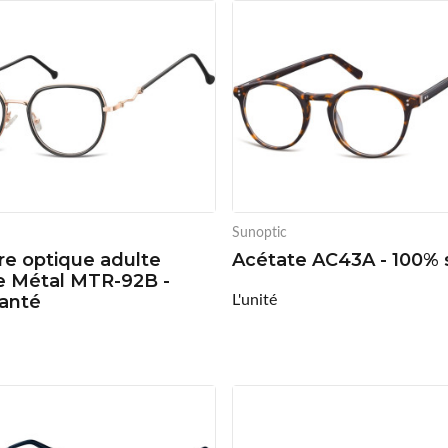
Sunoptic
e optique adulte
Acétate AC43A - 100% 
 Métal MTR-92B -
L'unité
anté