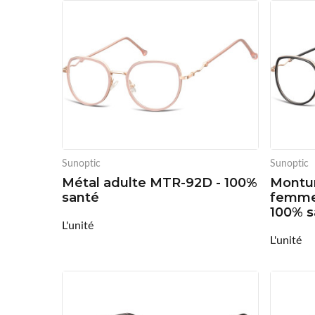
Sunoptic
Sunoptic
Métal adulte MTR-92D - 100%
Montur
santé
femme
100% s
L'unité
L'unité