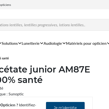
 opticiens
Solutions
Lunetterie
Audiologie
Matériels pour opticien
% santé
cétate junior AM87E
00% santé
ité
ue : Sunoptic
Opticien ?
Identifiez-
Je m'identifie