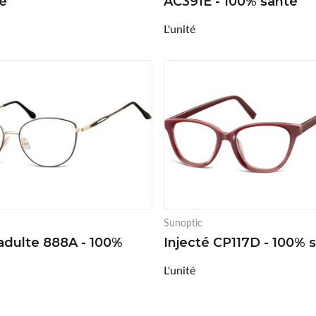
é
AC391E - 100% santé
L'unité
Sunoptic
adulte 888A - 100%
Injecté CP117D - 100% 
L'unité