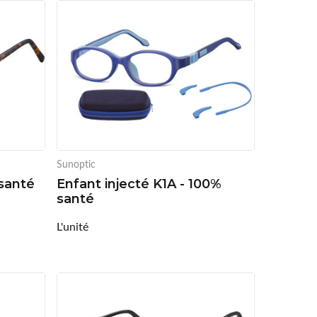
Sunoptic
santé
Enfant injecté K1A - 100%
santé
L'unité