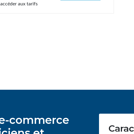
accéder aux tarifs
ur e-commerce
Carac
ciens et