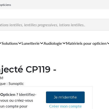
 opticiens
Solutions
Lunetterie
Audiologie
Matériels pour opticien
njecté CP119 -
ité
ue : Sunoptic
Opticien ?
Identifiez-
Je m'identifie
vous ou créez-vous
un compte pour
Créer mon compte