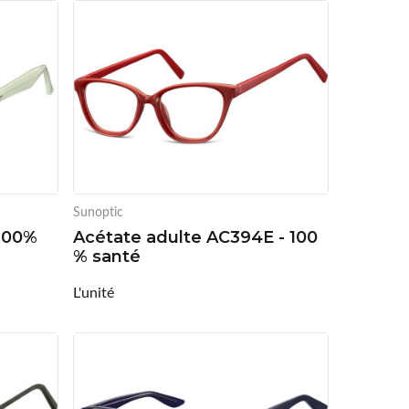
Sunoptic
 100%
Acétate adulte AC394E - 100
% santé
L'unité