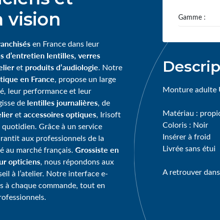
 vision
Gamme :
ranchisés
en France dans leur
s d’entretien lentilles, verres
Descrip
lier
produits d’audiologie
et
. Notre
tique en France
, propose un large
Monture adulte 
té, leur performance et leur
lentilles journalières
agisse de
, de
Matériau : propi
lier
accessoires optiques
et
, Irisoft
Coloris : Noir
 quotidien. Grâce à un service
Insérer à froid
garantit aux professionnels de la
Livrée sans étui
Grossiste en
té au marché français.
our opticiens
, nous répondons aux
A retrouver dans
l à l’atelier. Notre interface e-
ps à chaque commande, tout en
rofessionnels.