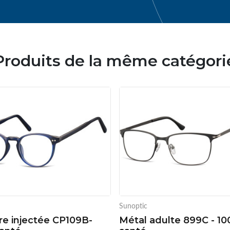
Produits de la même catégori
Sunoptic
e injectée CP109B-
Métal adulte 899C - 1