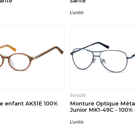
anté
santé
L'unité
Sunoptic
e enfant AK51E 100%
Monture Optique Méta
Junior MK1-49C - 100%
L'unité