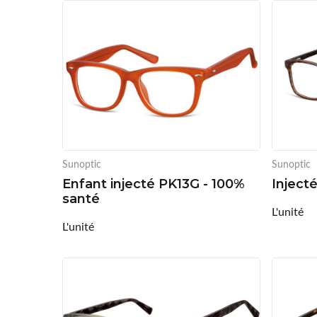
Sunoptic
Sunoptic
Enfant injecté PK13G - 100%
Inject
santé
L'unité
L'unité