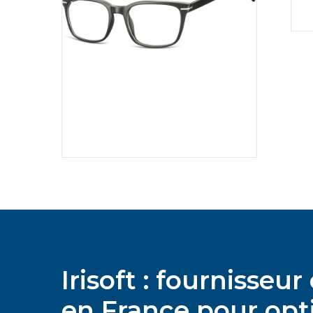
Irisoft : fournisse
en France pour opti