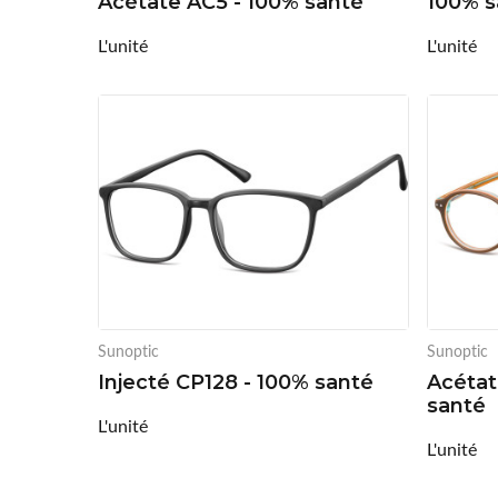
Acétate AC5 - 100% santé
100% s
L'unité
L'unité
Sunoptic
Sunoptic
Injecté CP128 - 100% santé
Acétat
santé
L'unité
L'unité