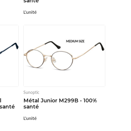
santé
L'unité
Sunoptic
l
Métal Junior M299B - 100%
 santé
santé
L'unité