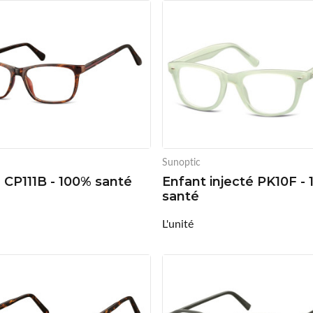
Sunoptic
é CP111B - 100% santé
Enfant injecté PK10F -
santé
L'unité