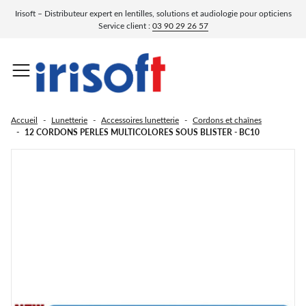
Irisoft – Distributeur expert en lentilles, solutions et audiologie pour opticiens
Service client :
03 90 29 26 57
Matériels pour opticien
Audiologie
Lunetterie
Solutions
Lentilles
Verres
Fermer le sous-menu
Fermer le sous-menu
Fermer le sous-menu
Fermer le sous-menu
Fermer le sous-menu
Fermer le sous-menu
Fermer 
Fermer 
Fermer 
Fermer 
Fermer 
Fermer 
Menu
Accueil
Lunetterie
Accessoires lunetterie
Cordons et chaînes
Lentilles progressives
Solutions multifonctions
Montures
Piles auditives
Matériels d'atelier
Verres progressifs
12 CORDONS PERLES MULTICOLORES SOUS BLISTER - BC10
Montures optiques enfant
Lecteur de gravures
Lentilles multifocales toriques
Solutions pour lentille rigide
Accessoires d'audiologie
Verres progressifs teintés
Montures solaires
Ventilettes
Sur lunettes
Film de protection
Lentilles toriques
Solutions salines
Verres unifocaux
Clip
Blocs de fixation
Clips solaires
Nettoyants
Lentilles rigides
Solutions oxydantes
Verres asphériques
Lunettes de protection
Désinfection par LED UVC
Montures optiques
Meuleuses à main
Lentilles couleurs
Nettoyants et lotions lentilles
Verres multifocaux
Masques ski / snow
Nettoyeurs à ultrasons
Lentilles fantaisies
Verres photochromiques progressifs
Tensiomètres et tensiscopes
Lunettes Loupes