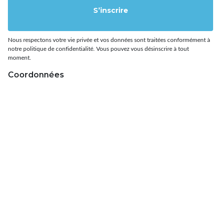
S’inscrire
Nous respectons votre vie privée et vos données sont traitées conformément à
notre politique de confidentialité. Vous pouvez vous désinscrire à tout
moment.
Coordonnées
Irisoft
193 avenue de Strasbourg
CS 300 87
67173 BRUMATH CEDEX
France
03 90 29 26 57
A propos
Informations