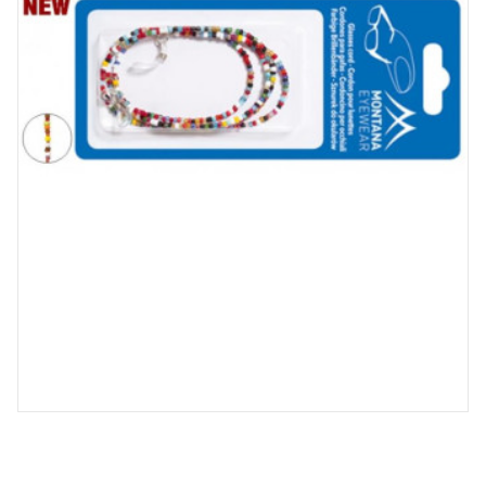
Lentilles kératocônes
Verres Transitions ©
Instruments de mesure
Accessoires lunetterie
Lentilles sphériques
Verres progressifs solaires
Outillages
Press on & Ryser
Entretien & nettoyage lunettes
Alésoirs, limes
Lentilles hybrides
Verres Rx
Cordons et chaînes
Pinces
Etuis
Tournevis, tourne écrou
Lentilles freination de la myopie
Verres de stock
Embouts
100% santé
Vis
Accessoires de contactologie
Verres optiques enfant
Plaquettes
Lentilles journalières
Pastilles adhésives
Ecrous
Lentilles hebdomadaires
Présentoirs optiques & rangements
Lentilles bi-mensuelles
Lentilles mensuelles
Lentilles annuelles